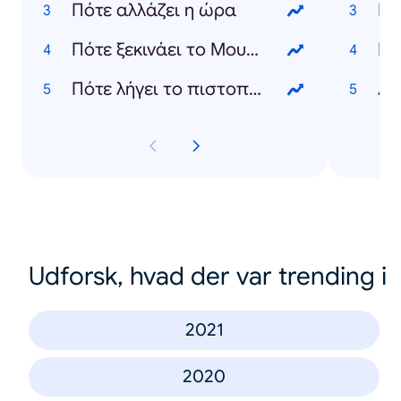
Πότε αλλάζει η ώρα
Πότε ξεκινάει το Μουντιάλ
Ελ
Πότε λήγει το πιστοποιητικό εμβολιασμού
Au
Udforsk, hvad der var trending i
2021
2020