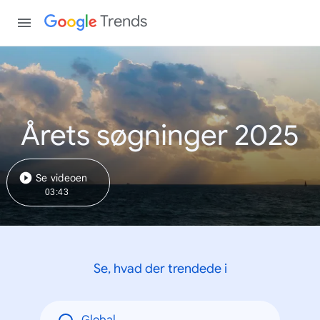
Trends
Årets søgninger 2025
Se videoen
03:43
Se, hvad der trendede i