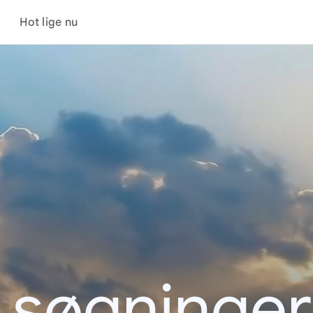
Hot lige nu
 søgninge