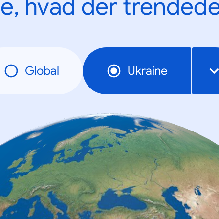
e, hvad der trendede
Global
Ukraine