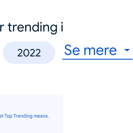
r trending i
Se mere
2022
at Top Trending means.