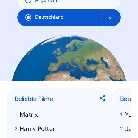
Allgemein
Deutschland
Beliebte Filme
Belieb
Matrix
Yu-
Harry Potter
Jea