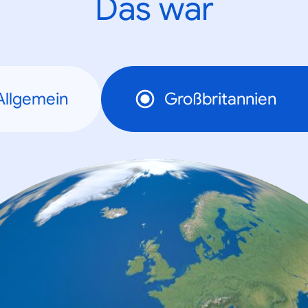
Das war
Allgemein
Großbritannien