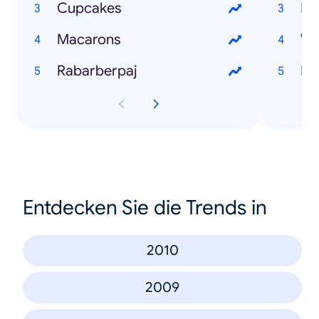
Cupcakes
Bat
Macarons
Wo
Rabarberpaj
Le
Entdecken Sie die Trends in
2010
2009