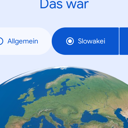
Das war
Allgemein
Slowakei