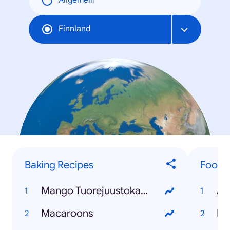
Allgemein
Finnland
Baking Recipes
Food &
Mango Tuorejuustokakku
Av
Macaroons