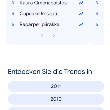
Kaura Omenapaistos
Ma
Cupcake Resepti
Ka
Raparperipiirakka
Cu
Entdecken Sie die Trends in
2011
2010