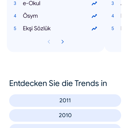
e-Okul
Al
Ösym
Du
Ekşi Sözlük
Kıb
Entdecken Sie die Trends in
2011
2010