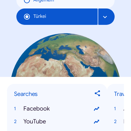
Allgemein
Türkei
Searches
Travel
Facebook
An
YouTube
Bo