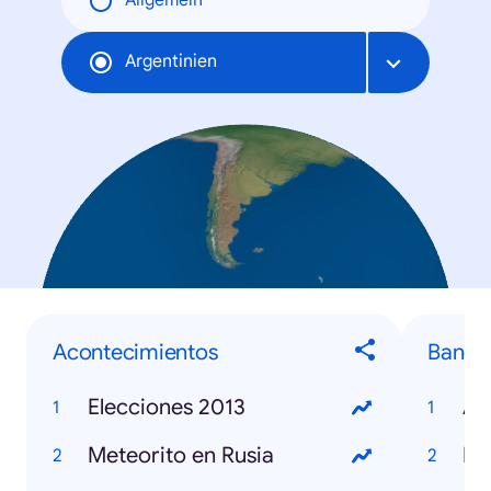
Allgemein
Argentinien
Acontecimientos
Banda
Elecciones 2013
Ag
Meteorito en Rusia
Ne