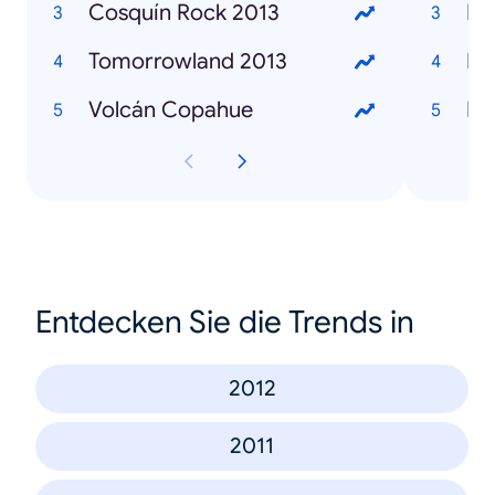
Cosquín Rock 2013
Ka
Tomorrowland 2013
Ma
Volcán Copahue
Br
Entdecken Sie die Trends in
2012
2011