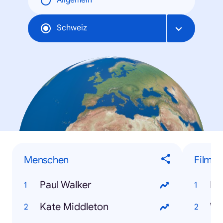
Allgemein
Schweiz
Menschen
Filme
Paul Walker
Dj
Kate Middleton
Wo