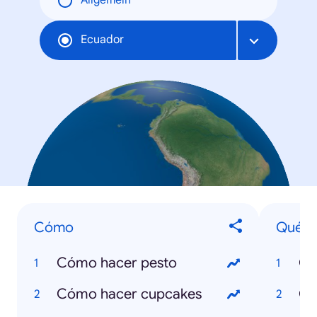
Allgemein
Ecuador
Cómo
Qué e
Cómo hacer pesto
Cómo hacer cupcakes
Qu