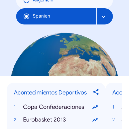
Allgemein
Spanien
Acontecimientos Deportivos
Aconte
Copa Confederaciones
Eurobasket 2013
Se