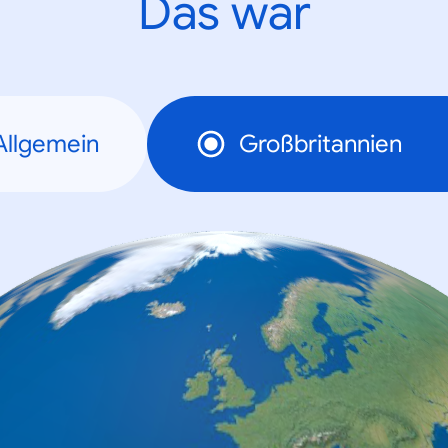
Das war
Allgemein
Großbritannien