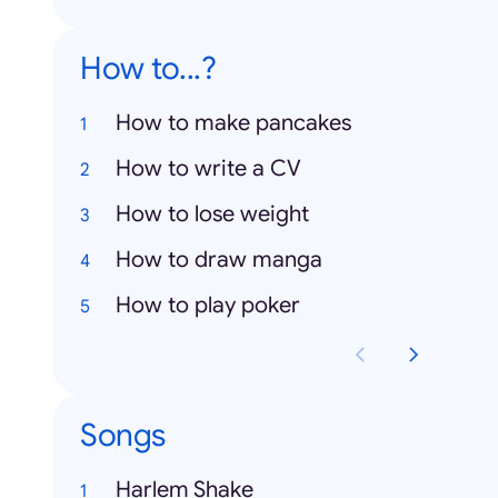
How to...?
How to make pancakes
How to write a CV
How to lose weight
How to draw manga
How to play poker
Songs
Harlem Shake