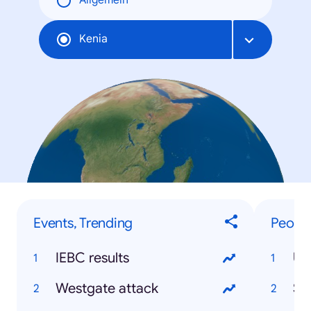
Allgemein
Kenia
Events, Trending
People
IEBC results
Uh
Westgate attack
So