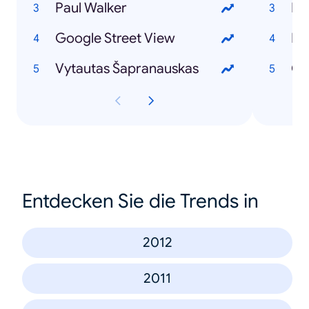
Paul Walker
Ir
Google Street View
Iev
Vytautas Šapranauskas
GJ
Entdecken Sie die Trends in
2012
2011