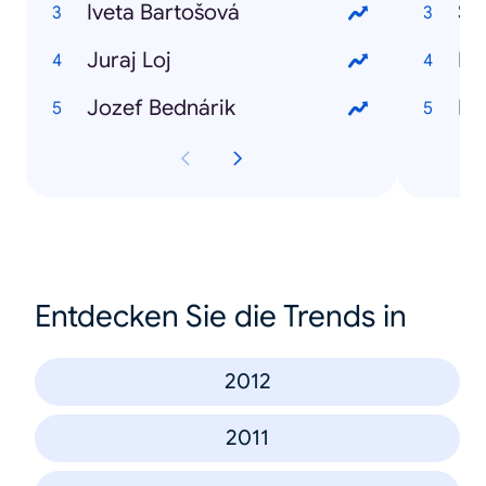
Iveta Bartošová
So
Juraj Loj
HT
Jozef Bednárik
HT
Entdecken Sie die Trends in
2012
2011