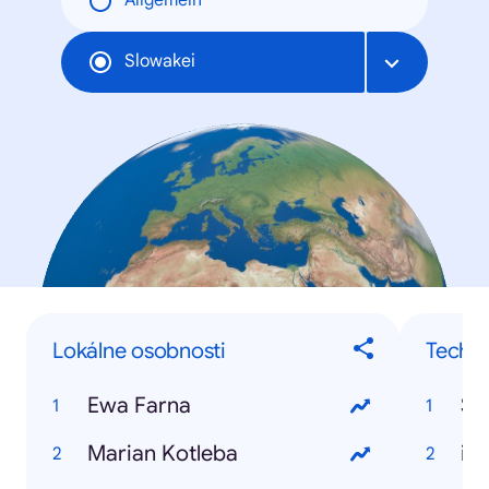
Allgemein
Slowakei
Lokálne osobnosti
Techno
Ewa Farna
Sa
Marian Kotleba
iP