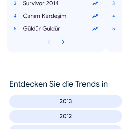
Survivor 2014
Om
Canım Kardeşim
Ma
Güldür Güldür
Kür
Entdecken Sie die Trends in
2013
2012