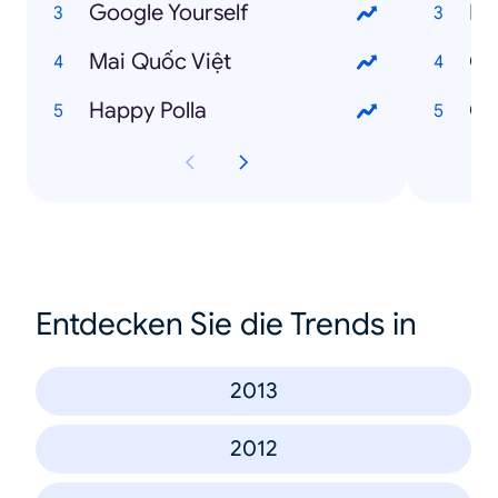
Google Yourself
Ng
Mai Quốc Việt
Gử
Happy Polla
Ch
Entdecken Sie die Trends in
2013
2012