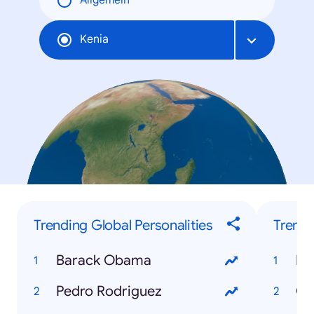
Allgemein
Kenia
Trending Global Personalities
Trendi
Barack Obama
Fi
Pedro Rodriguez
Gl