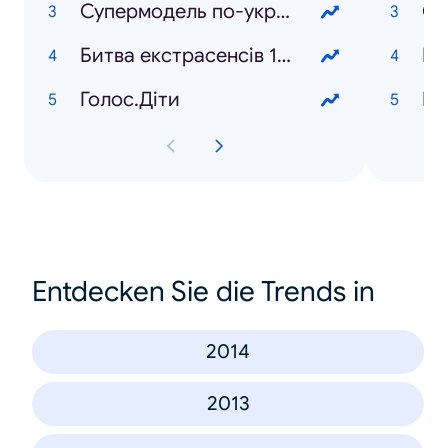
Супермодель по-українськи 2
Си
Битва екстрасенсів 16 сезон
Мо
Голос.Діти
Іг
Entdecken Sie die Trends in
2014
2013