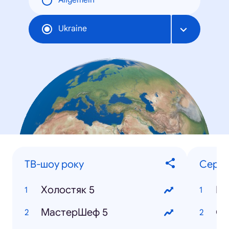
Allgemein
Ukraine
ТВ-шоу року
Серіа
Холостяк 5
Ку
МастерШеф 5
Ос