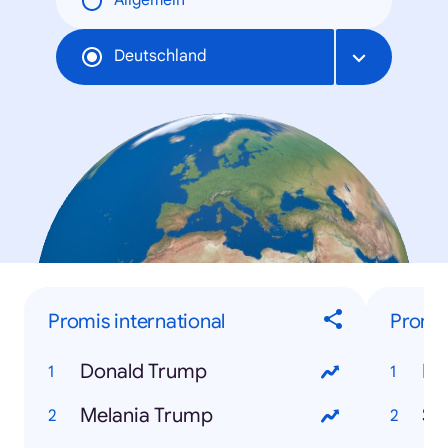
Allgemein
Deutschland
Promis international
Promis
Donald Trump
Ni
Melania Trump
Sa