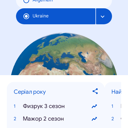
Allgemein
Ukraine
Серіал року
Найпо
Физрук 3 сезон
Ев
Мажор 2 сезон
Фи