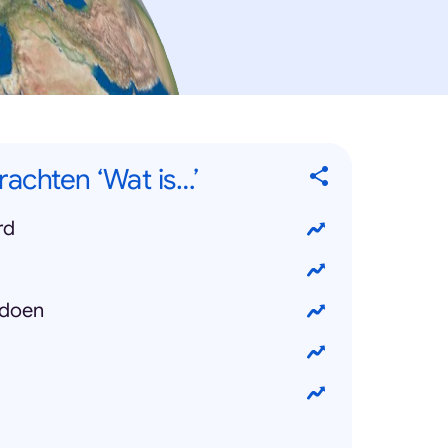
achten ‘Wat is…’
rd
 doen