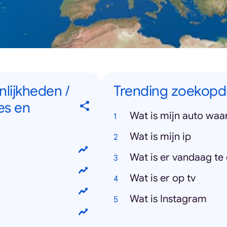
nlijkheden /
Trending zoekopdr
es en
Wat is mijn auto waa
Wat is mijn ip
Wat is er vandaag te
Wat is er op tv
Wat is Instagram