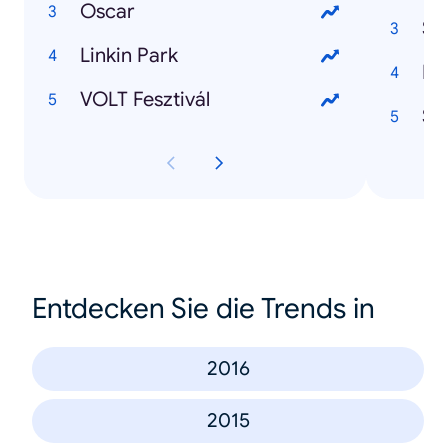
Oscar
Su
Linkin Park
VOLT Fesztivál
St
Entdecken Sie die Trends in
2016
2015