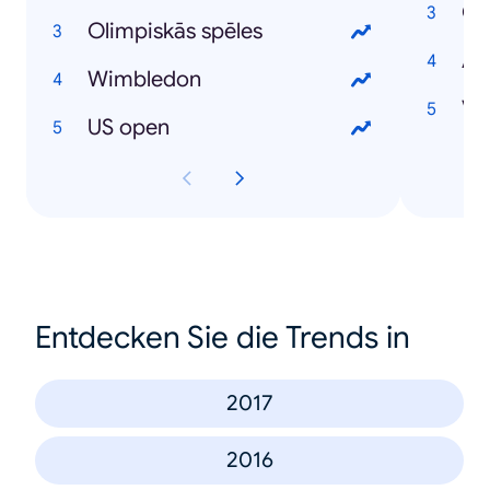
Ol
Olimpiskās spēles
Al
Wimbledon
Vē
US open
Entdecken Sie die Trends in
2017
2016