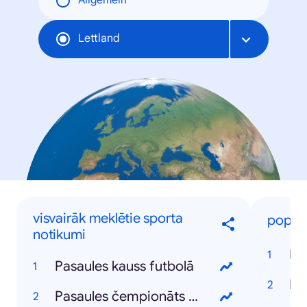
Allgemein
Lettland
visvairāk meklētie sporta
populā
notikumi
Pa
Pasaules kauss futbolā
Pasaules čempionāts hokejā