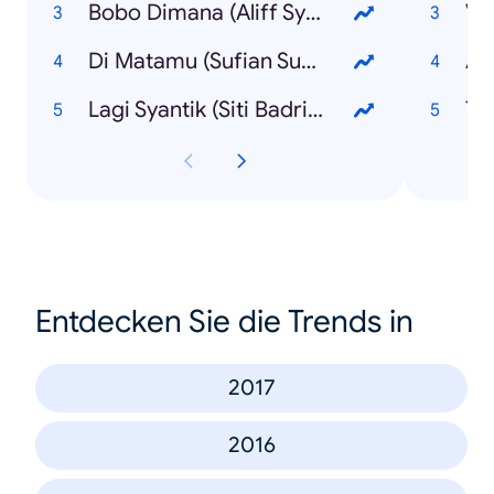
Bobo Dimana (Aliff Syukri)
Ve
Di Matamu (Sufian Suhaimi)
Av
Lagi Syantik (Siti Badriah)
Th
Entdecken Sie die Trends in
2017
2016