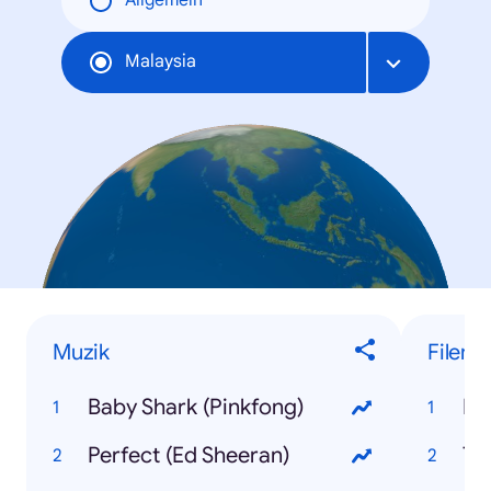
Allgemein
Malaysia
Muzik
Filem
Baby Shark (Pinkfong)
Bl
Perfect (Ed Sheeran)
Th