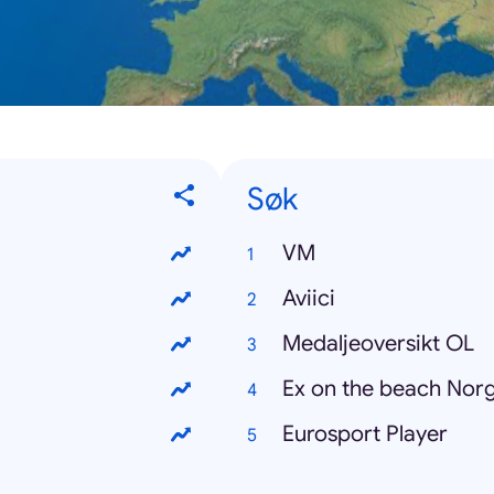
Søk
VM
Aviici
Medaljeoversikt OL
Ex on the beach Nor
Eurosport Player