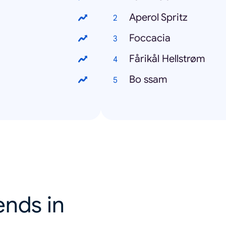
Aperol Spritz
Foccacia
Fårikål Hellstrøm
Bo ssam
ends in