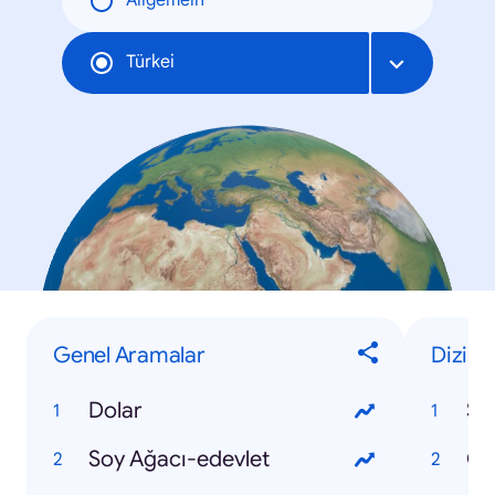
Allgemein
Türkei
Genel Aramalar
Dizi
Dolar
Se
Soy Ağacı-edevlet
Çu