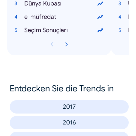
Dünya Kupası
Uf
e-müfredat
Bi
Seçim Sonuçları
Er
Entdecken Sie die Trends in
2017
2016