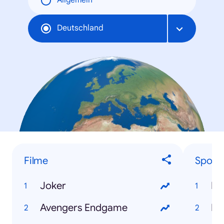
Allgemein
Deutschland
Filme
Sportl
Joker
Le
Avengers Endgame
Ne