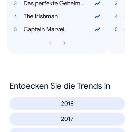
Das perfekte Geheimnis
Co
The Irishman
An
Captain Marvel
Sa
Entdecken Sie die Trends in
2018
2017