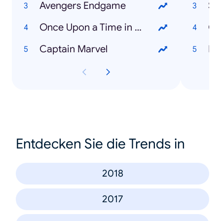
Avengers Endgame
St
Once Upon a Time in Hollywood
Ga
Captain Marvel
Br
Entdecken Sie die Trends in
2018
2017