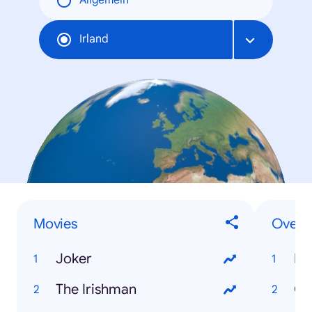
Allgemein
Irland
Movies
Overal
Joker
Ru
The Irishman
Ga