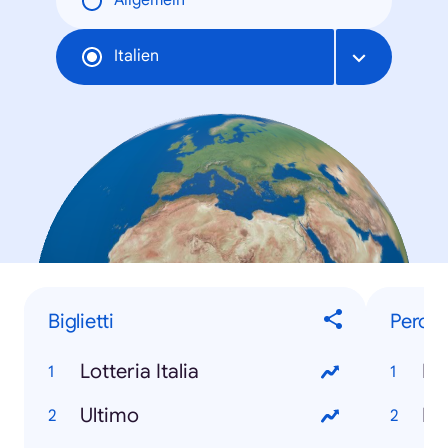
Allgemein
Italien
Biglietti
Perch
Lotteria Italia
È 
Ultimo
Ri