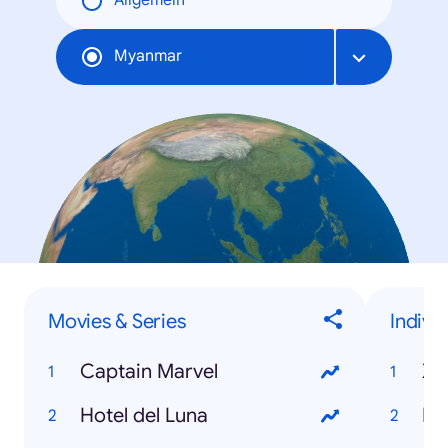
Allgemein
Myanmar
Movies & Series
Indivi
Captain Marvel
Xi
Hotel del Luna
Ht