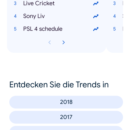
Live Cricket
Eh
Sony Liv
Su
PSL 4 schedule
Ka
Entdecken Sie die Trends in
2018
2017