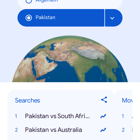
Allgemein
Pakistan
Searches
Movie
Pakistan vs South Africa
Av
Pakistan vs Australia
Bi