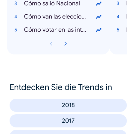
Cómo salió Nacional
Dó
Cómo van las elecciones en Uruguay
De
Cómo votar en las internas
Na
Entdecken Sie die Trends in
2018
2017