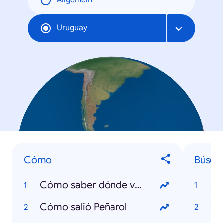
Allgemein
Uruguay
Cómo
Búsqu
Cómo saber dónde voto
Co
Cómo salió Peñarol
Co