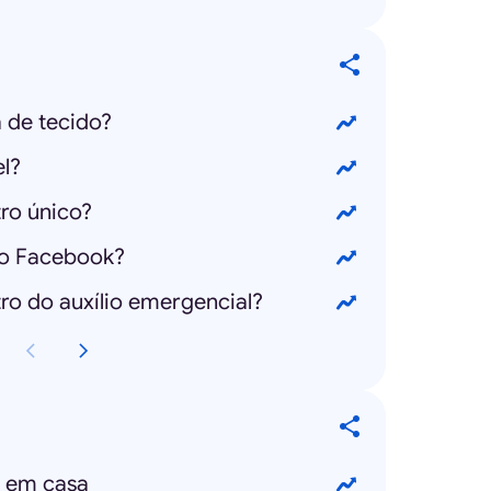
 de tecido?
l?
ro único?
no Facebook?
o do auxílio emergencial?
r em casa