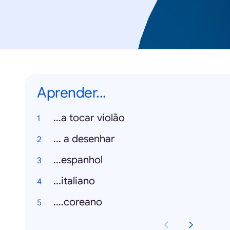
Aprender...
...a tocar violão
... a desenhar
...espanhol
...italiano
....coreano