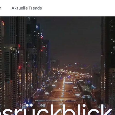
n
Aktuelle Trends
srückblic