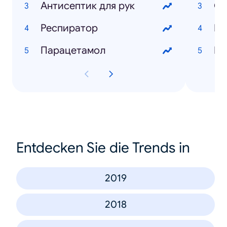
Антисептик для рук
Ос
Респиратор
Ев
Парацетамол
Па
Entdecken Sie die Trends in
2019
2018