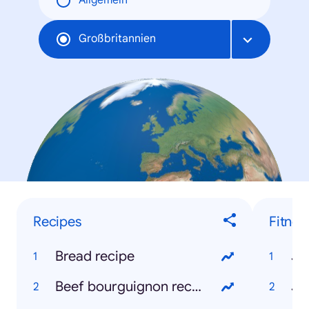
Allgemein
Großbritannien
Recipes
Fitnes
Bread recipe
Jo
Beef bourguignon recipe
Jo