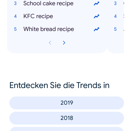
School cake recipe
Ch
KFC recipe
Sk
White bread recipe
Entdecken Sie die Trends in
2019
2018