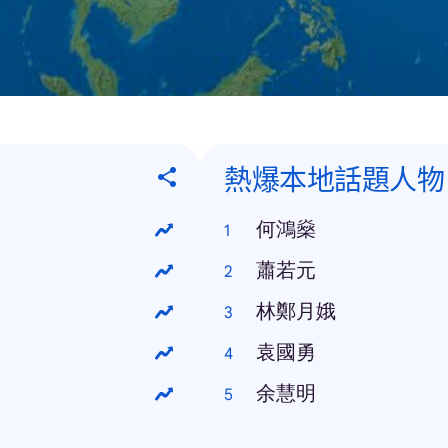
熱爆本地話題人物
何鴻燊
蕭若元
林鄭月娥
袁國勇
余慧明