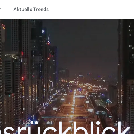
n
Aktuelle Trends
srückblic