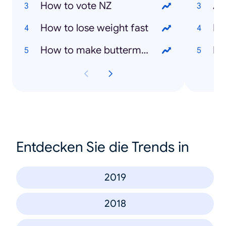
How to vote NZ
As
How to lose weight fast
Ly
How to make buttermilk
Da
Entdecken Sie die Trends in
2019
2018