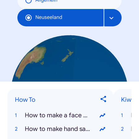
Allgemein
Neuseeland
How To
Kiwis
How to make a face mask
Ha
How to make hand sanitizer
Is