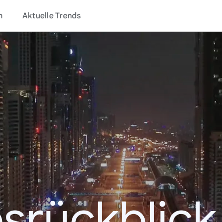
n
Aktuelle Trends
srückblic