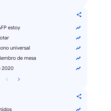
AFP estoy
otar
bono universal
miembro de mesa
o 2020
nidos