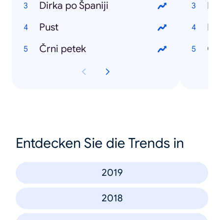
Dirka po Španiji
Ko
Pust
Di
Črni petek
Ob
Entdecken Sie die Trends in
2019
2018