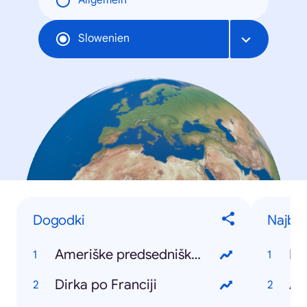
Allgemein
Slowenien
Dogodki
Najbolj
Ameriške predsedniške volitve
Ko
Dirka po Franciji
Ar