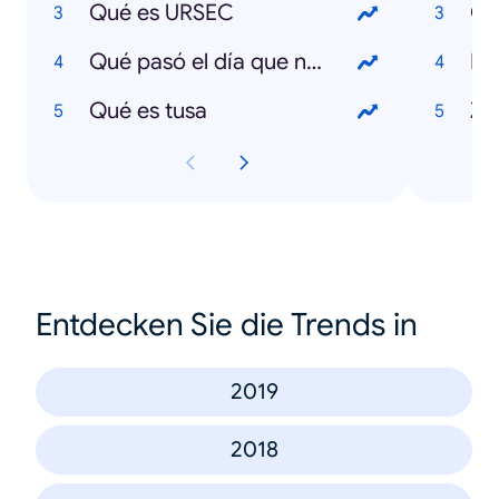
Qué es URSEC
Co
Qué pasó el día que nací
El
Qué es tusa
Z
Entdecken Sie die Trends in
2019
2018