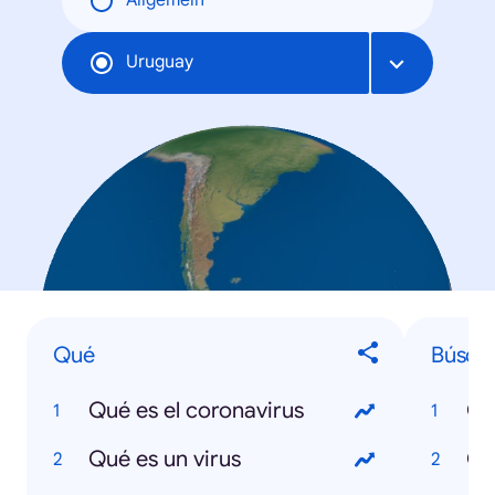
Allgemein
Uruguay
Qué
Búsqu
Qué es el coronavirus
Co
Qué es un virus
CR