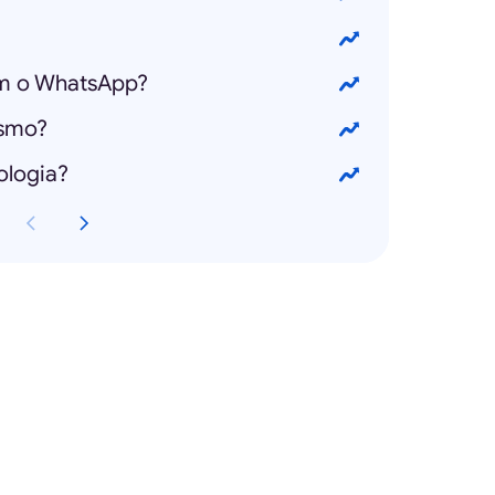
m o WhatsApp?
ismo?
ologia?