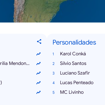
Personalidades
Karol Conká
Estrelinha (Di Paullo & Paulino com Marília Mendonça)
Sílvio Santos
Luciano Szafir
)
Lucas Penteado
MC Livinho