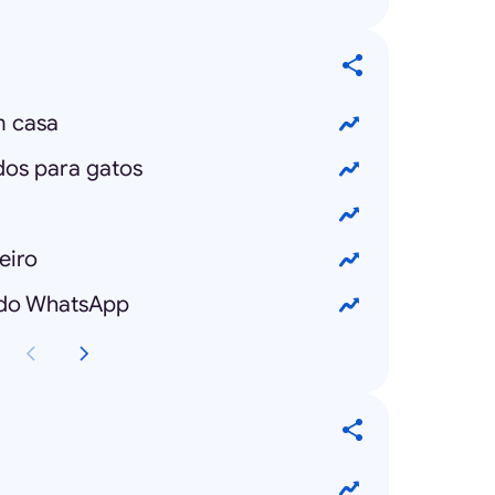
m casa
os para gatos
eiro
do WhatsApp