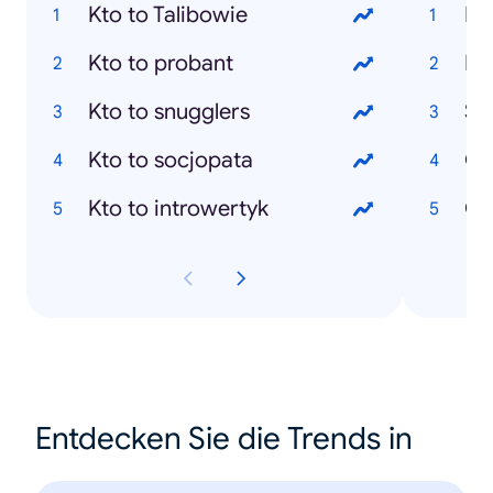
Kto to Talibowie
Di
Kto to probant
Dz
Kto to snugglers
Sm
Kto to socjopata
Oc
Kto to introwertyk
Cr
Entdecken Sie die Trends in