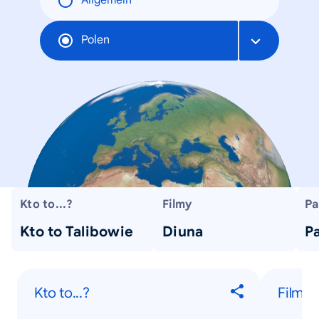
Allgemein
Polen
Kto to...?
Filmy
Pa
Kto to Talibowie
Diuna
P
Kto to...?
Filmy