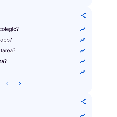
 colegio?
sapp?
a tarea?
na?