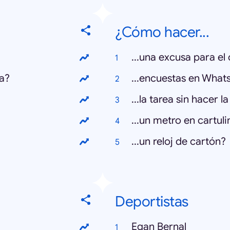
¿Cómo hacer...
...una excusa para el
ra?
...encuestas en What
...la tarea sin hacer l
...un metro en cartuli
...un reloj de cartón?
Deportistas
Egan Bernal