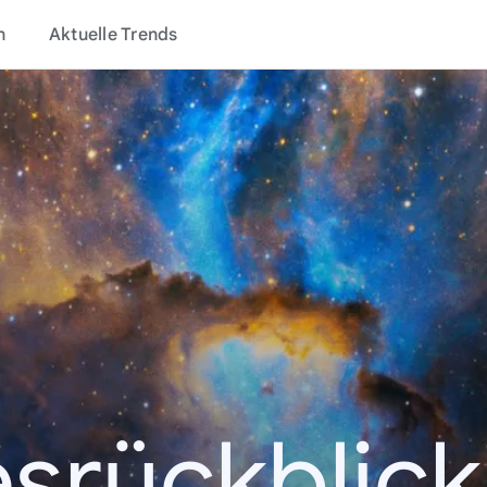
n
Aktuelle Trends
srückblick