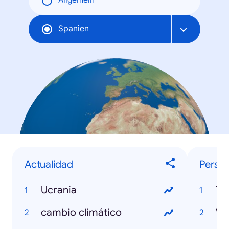
Allgemein
Spanien
Actualidad
Person
Ucrania
Ta
cambio climático
Wi