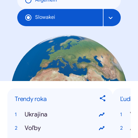
Allgemein
Slowakei
Trendy roka
Ľudia 
Ukrajina
Vl
Voľby
Am