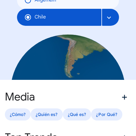
Allgemein
Chile
Media
¿Cómo?
¿Quién es?
¿Qué es?
¿Por Qué?