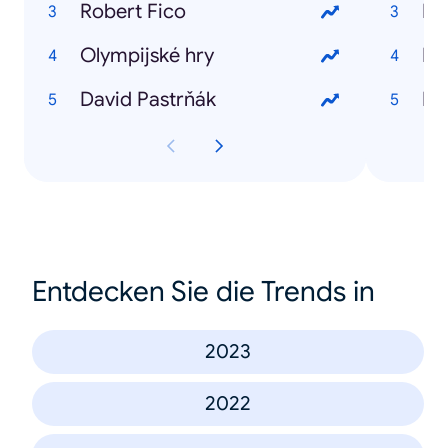
Robert Fico
Lu
Olympijské hry
Ke
David Pastrňák
Pa
Entdecken Sie die Trends in
2023
2022