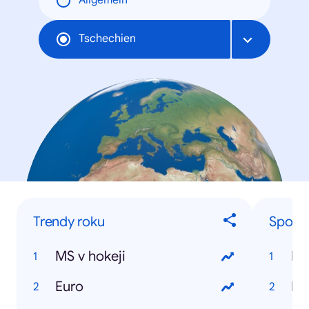
Allgemein
Tschechien
Trendy roku
Sporto
MS v hokeji
Da
Euro
Ra